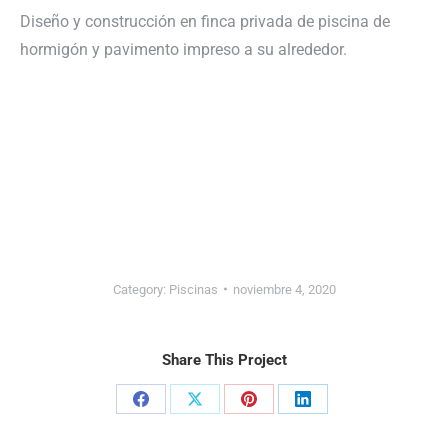
Diseño y construcción en finca privada de piscina de
hormigón y pavimento impreso a su alrededor.
Category:
Piscinas
noviembre 4, 2020
Share This Project
Share
Share
Share
Share
on
on
on
on