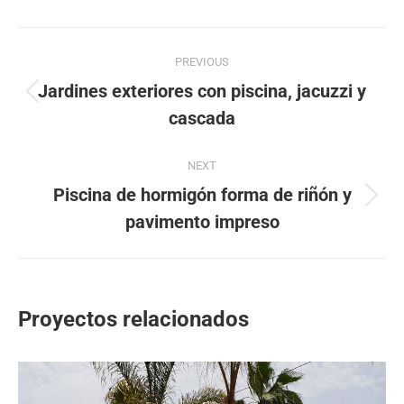
Facebook
X
Pinterest
LinkedIn
Navegación
PREVIOUS
entre
Jardines exteriores con piscina, jacuzzi y
Proyecto
proyectos
cascada
anterior
NEXT
Piscina de hormigón forma de riñón y
Proyecto
pavimento impreso
siguiente
Proyectos relacionados