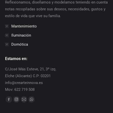
Reflexionamos, diseñamos y modelamos teniendo en cuenta
notas recopiladas sobre sus deseos, necesidades, gustos y
estilo de vida que vive su familia.
Mantenimiento
Iluminación
Domótica
Estamos en:
C/José Más Esteve, 21, 3º izq.
Elche (Alicante) C.P: 03201
info@crearteinnova.es
Mov: 622 719 508
Find us on:
Facebook
Instagram
Mail
Whatsapp
page
page
page
page