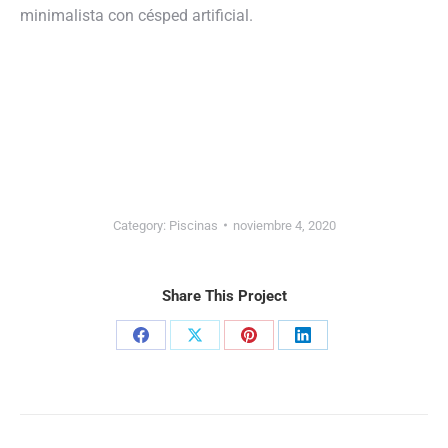
minimalista con césped artificial.
Category:
Piscinas
noviembre 4, 2020
Share This Project
Share
Share
Share
Share
on
on
on
on
Facebook
X
Pinterest
LinkedIn
Navegación