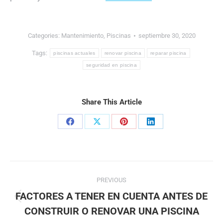
Categories:
Mantenimiento
,
Piscinas
septiembre 30, 2020
Tags:
piscinas actuales
renovar piscina
reparar piscina
seguridad en piscina
Share This Article
Share
Share
Share
Share
on
on
on
on
Facebook
X
Pinterest
LinkedIn
Post
PREVIOUS
navigation
FACTORES A TENER EN CUENTA ANTES DE
Previous
CONSTRUIR O RENOVAR UNA PISCINA
post: