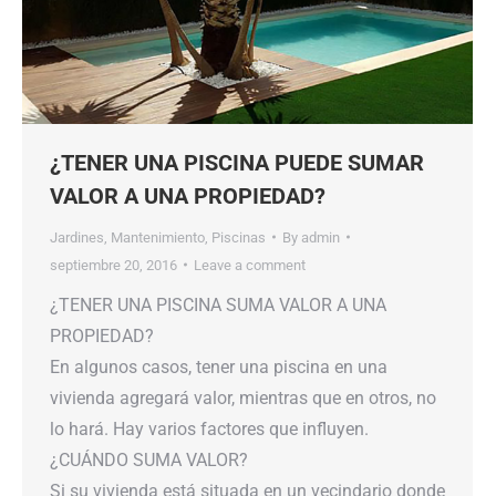
¿TENER UNA PISCINA PUEDE SUMAR
VALOR A UNA PROPIEDAD?
Jardines
,
Mantenimiento
,
Piscinas
By
admin
septiembre 20, 2016
Leave a comment
¿TENER UNA PISCINA SUMA VALOR A UNA
PROPIEDAD?
En algunos casos, tener una piscina en una
vivienda agregará valor, mientras que en otros, no
lo hará. Hay varios factores que influyen.
¿CUÁNDO SUMA VALOR?
Si su vivienda está situada en un vecindario donde