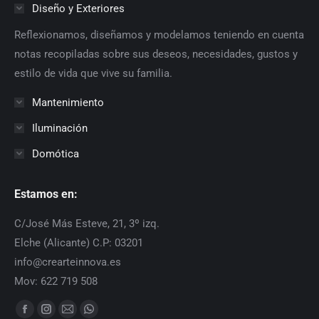
Diseño y Exteriores
Reflexionamos, diseñamos y modelamos teniendo en cuenta
notas recopiladas sobre sus deseos, necesidades, gustos y
estilo de vida que vive su familia.
Mantenimiento
Iluminación
Domótica
Estamos en:
C/José Más Esteve, 21, 3º izq.
Elche (Alicante) C.P: 03201
info@crearteinnova.es
Mov: 622 719 508
Find us on:
Facebook
Instagram
Mail
Whatsapp