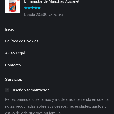
Eliminador de Manchas Aquanet
Valorado con
Desde
23,50
€
IVA incluido
5.00
de 5
Inicio
Política de Cookies
Aviso Legal
Contacto
Servicios
Diseño y tematización
Reflexionamos, diseñamos y modelamos teniendo en cuenta
notas recopiladas sobre sus deseos, necesidades, gustos y
estilo de vida que vive su familia.