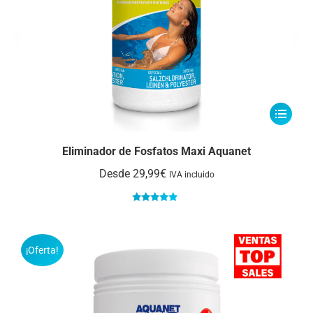
producto
Este
producto
tiene
Eliminador de Fosfatos Maxi Aquanet
múltiple
Desde
29,99
€
IVA incluido
variantes
Las
Valorado
con
5.00
de
opcione
5
se
¡Oferta!
pueden
elegir
en