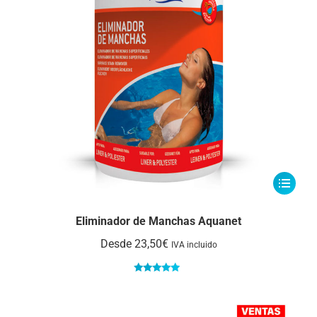
la
página
de
producto
Este
producto
tiene
Eliminador de Manchas Aquanet
múltiple
Desde
23,50
€
IVA incluido
variantes
Las
Valorado
con
5.00
de
opcione
5