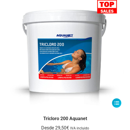
se
pueden
elegir
en
la
página
de
producto
Este
producto
tiene
Tricloro 200 Aquanet
múltiple
Desde
29,50
€
IVA incluido