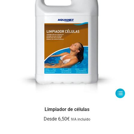
Este
producto
tiene
Limpiador de células
múltiple
Desde
6,50
€
IVA incluido
variantes